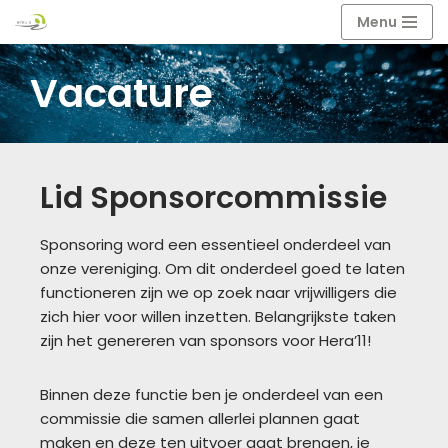
Menu
Ga
Vacature
naar
de
inhoud
Lid Sponsorcommissie
Sponsoring word een essentieel onderdeel van
onze vereniging. Om dit onderdeel goed te laten
functioneren zijn we op zoek naar vrijwilligers die
zich hier voor willen inzetten. Belangrijkste taken
zijn het genereren van sponsors voor Hera’11!
Binnen deze functie ben je onderdeel van een
commissie die samen allerlei plannen gaat
maken en deze ten uitvoer gaat brengen, je