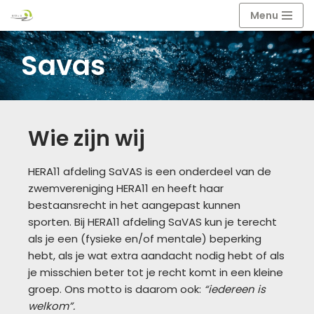
Menu
Ga
Savas
naar
de
inhoud
Wie zijn wij
HERA11 afdeling SaVAS is een onderdeel van de
zwemvereniging HERA11 en heeft haar
bestaansrecht in het aangepast kunnen
sporten. Bij HERA11 afdeling SaVAS kun je terecht
als je een (fysieke en/of mentale) beperking
hebt, als je wat extra aandacht nodig hebt of als
je misschien beter tot je recht komt in een kleine
groep. Ons motto is daarom ook:
“iedereen is
welkom”.